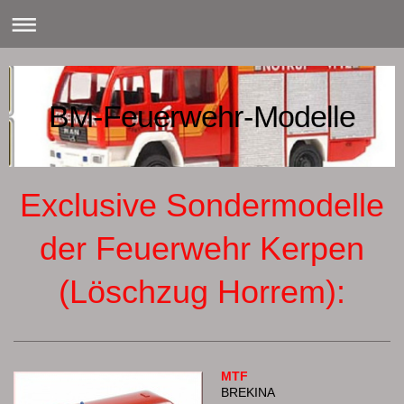
BM-Feuerwehr-Modelle
Exclusive Sondermodelle
der Feuerwehr Kerpen
(Löschzug Horrem):
MTF
BREKINA