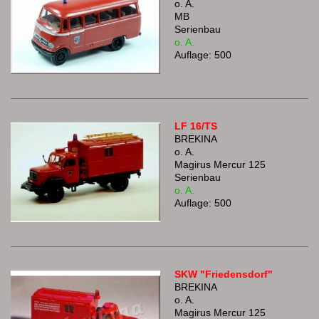
o. A.
MB
Serienbau
o. A.
Auflage: 500
LF 16/TS
BREKINA
o. A.
Magirus Mercur 125
Serienbau
o. A.
Auflage: 500
SKW "Friedensdorf"
BREKINA
o. A.
Magirus Mercur 125